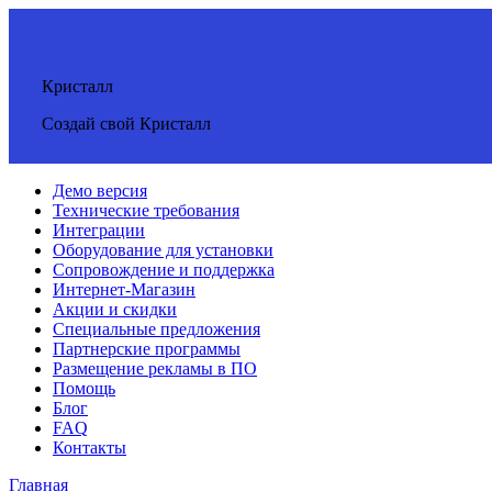
Кристалл
Создай свой Кристалл
Демо версия
Технические требования
Интеграции
Оборудование для установки
Сопровождение и поддержка
Интернет-Магазин
Акции и скидки
Специальные предложения
Партнерские программы
Размещение рекламы в ПО
Помощь
Блог
FAQ
Контакты
Главная