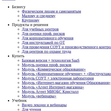
Бизнесу
Физическим лицам и самозанятым
Малому и среднему
Крупному
Продукты и решения
Для учебных центров
Для оценки проф. рисков
Для корпоративного обучения
Для инструктажей по ОТ
Для проведения СОУТ и производственного контро
Для центров по охране труда
Купить
Базовая версия + технология SaaS
Модуль оценки проф. рисков
Модуль «Коммерческое образование»
Модуль «Корпоративное обучение» + «Инструктажи 
Модуль СОУТ + электронная лаборатория
Модуль «Интернет-магазин обучения Образования»
Модуль «Агент Интернет-магазина»
Модуль Агент МИОБС Кристалл
Модуль «вебинары»
Учебник
Видео лекции и вебинары
Для чтения