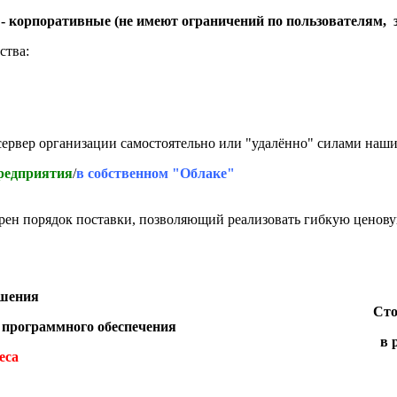
- корпоративные (не имеют ограничений по пользователям, за
ства:
ервер организации самостоятельно или "удалённо" силами наши
предприятия
/
в собственном "Облаке"
н порядок поставки, позволяющий реализовать гибкую ценовую
ешения
Сто
 программного обеспечения
в 
еса