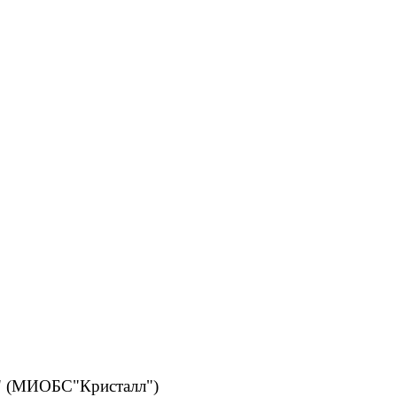
л" (МИОБС"Кристалл")