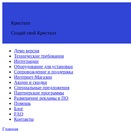
Кристалл
Создай свой Кристалл
Демо версия
Технические требования
Интеграции
Оборудование для установки
Сопровождение и поддержка
Интернет-Магазин
Акции и скидки
Специальные предложения
Партнерские программы
Размещение рекламы в ПО
Помощь
Блог
FAQ
Контакты
Главная