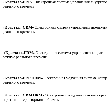
«Кристалл-ERP»
Электронная
с
истема управления внутрихо
реального времени
«Кристалл-CRM»
Электронная система управления продажам
реального в
«
Кристалл-HRM»
Электронная система управления кадрами 
режиме реального време
«Кристалл-ERP
HRM»
Электронная модульная система контр
реального времени
«
Кристалл-CRM
HRM»
Электронная модульная система орг
и развития территориальной сети.