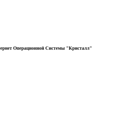
ный модуль
й модуль
тернет Операционной Системы "Кристалл"