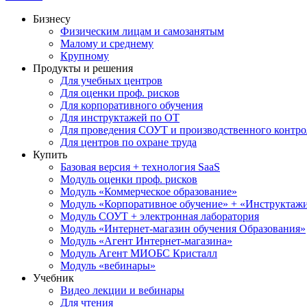
Бизнесу
Физическим лицам и самозанятым
Малому и среднему
Крупному
Продукты и решения
Для учебных центров
Для оценки проф. рисков
Для корпоративного обучения
Для инструктажей по ОТ
Для проведения СОУТ и производственного контро
Для центров по охране труда
Купить
Базовая версия + технология SaaS
Модуль оценки проф. рисков
Модуль «Коммерческое образование»
Модуль «Корпоративное обучение» + «Инструктажи 
Модуль СОУТ + электронная лаборатория
Модуль «Интернет-магазин обучения Образования»
Модуль «Агент Интернет-магазина»
Модуль Агент МИОБС Кристалл
Модуль «вебинары»
Учебник
Видео лекции и вебинары
Для чтения