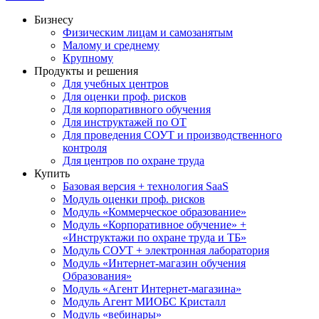
Бизнесу
Физическим лицам и самозанятым
Малому и среднему
Крупному
Продукты и решения
Для учебных центров
Для оценки проф. рисков
Для корпоративного обучения
Для инструктажей по ОТ
Для проведения СОУТ и производственного
контроля
Для центров по охране труда
Купить
Базовая версия + технология SaaS
Модуль оценки проф. рисков
Модуль «Коммерческое образование»
Модуль «Корпоративное обучение» +
«Инструктажи по охране труда и ТБ»
Модуль СОУТ + электронная лаборатория
Модуль «Интернет-магазин обучения
Образования»
Модуль «Агент Интернет-магазина»
Модуль Агент МИОБС Кристалл
Модуль «вебинары»