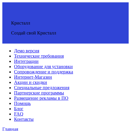
Кристалл
Создай свой Кристалл
Демо версия
Технические требования
Интеграции
Оборудование для установки
Сопровождение и поддержка
Интернет-Магазин
Акции и скидки
Специальные предложения
Партнерские программы
Размещение рекламы в ПО
Помощь
Блог
FAQ
Контакты
Главная