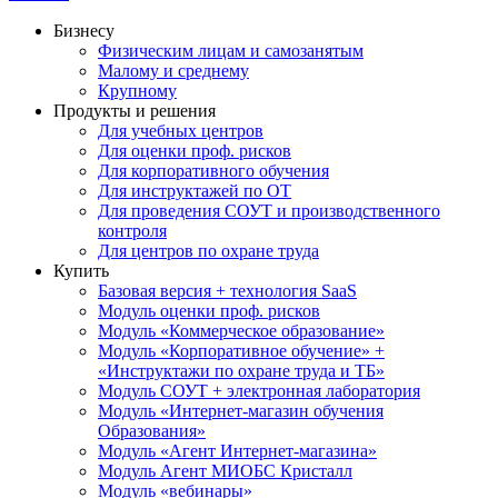
Бизнесу
Физическим лицам и самозанятым
Малому и среднему
Крупному
Продукты и решения
Для учебных центров
Для оценки проф. рисков
Для корпоративного обучения
Для инструктажей по ОТ
Для проведения СОУТ и производственного
контроля
Для центров по охране труда
Купить
Базовая версия + технология SaaS
Модуль оценки проф. рисков
Модуль «Коммерческое образование»
Модуль «Корпоративное обучение» +
«Инструктажи по охране труда и ТБ»
Модуль СОУТ + электронная лаборатория
Модуль «Интернет-магазин обучения
Образования»
Модуль «Агент Интернет-магазина»
Модуль Агент МИОБС Кристалл
Модуль «вебинары»