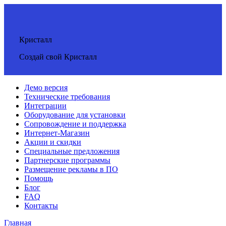
Кристалл
Создай свой Кристалл
Демо версия
Технические требования
Интеграции
Оборудование для установки
Сопровождение и поддержка
Интернет-Магазин
Акции и скидки
Специальные предложения
Партнерские программы
Размещение рекламы в ПО
Помощь
Блог
FAQ
Контакты
Главная