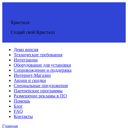
Кристалл
Создай свой Кристалл
Демо версия
Технические требования
Интеграции
Оборудование для установки
Сопровождение и поддержка
Интернет-Магазин
Акции и скидки
Специальные предложения
Партнерские программы
Размещение рекламы в ПО
Помощь
Блог
FAQ
Контакты
Главная