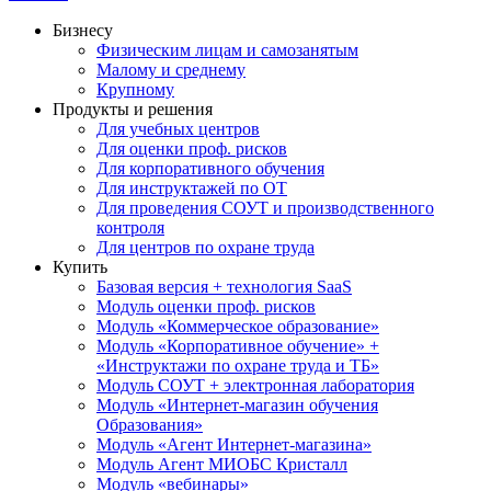
Бизнесу
Физическим лицам и самозанятым
Малому и среднему
Крупному
Продукты и решения
Для учебных центров
Для оценки проф. рисков
Для корпоративного обучения
Для инструктажей по ОТ
Для проведения СОУТ и производственного
контроля
Для центров по охране труда
Купить
Базовая версия + технология SaaS
Модуль оценки проф. рисков
Модуль «Коммерческое образование»
Модуль «Корпоративное обучение» +
«Инструктажи по охране труда и ТБ»
Модуль СОУТ + электронная лаборатория
Модуль «Интернет-магазин обучения
Образования»
Модуль «Агент Интернет-магазина»
Модуль Агент МИОБС Кристалл
Модуль «вебинары»