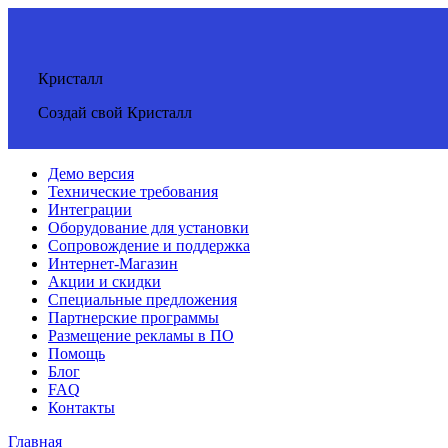
Кристалл
Создай свой Кристалл
Демо версия
Технические требования
Интеграции
Оборудование для установки
Сопровождение и поддержка
Интернет-Магазин
Акции и скидки
Специальные предложения
Партнерские программы
Размещение рекламы в ПО
Помощь
Блог
FAQ
Контакты
Главная