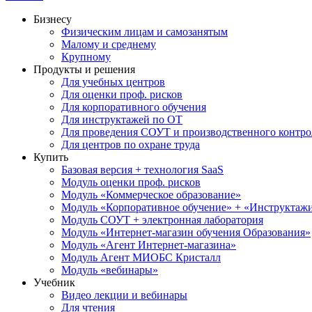
Бизнесу
Физическим лицам и самозанятым
Малому и среднему
Крупному
Продукты и решения
Для учебных центров
Для оценки проф. рисков
Для корпоративного обучения
Для инструктажей по ОТ
Для проведения СОУТ и производственного контро
Для центров по охране труда
Купить
Базовая версия + технология SaaS
Модуль оценки проф. рисков
Модуль «Коммерческое образование»
Модуль «Корпоративное обучение» + «Инструктажи 
Модуль СОУТ + электронная лаборатория
Модуль «Интернет-магазин обучения Образования»
Модуль «Агент Интернет-магазина»
Модуль Агент МИОБС Кристалл
Модуль «вебинары»
Учебник
Видео лекции и вебинары
Для чтения