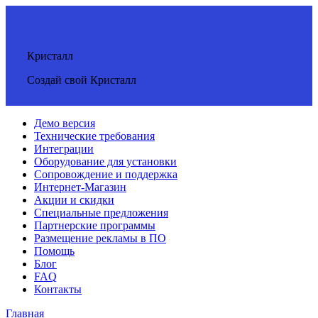
Кристалл
Создай свой Кристалл
Демо версия
Технические требования
Интеграции
Оборудование для установки
Сопровождение и поддержка
Интернет-Магазин
Акции и скидки
Специальные предложения
Партнерские программы
Размещение рекламы в ПО
Помощь
Блог
FAQ
Контакты
Главная