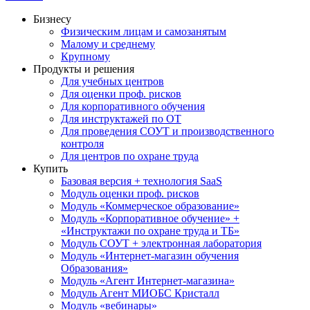
Бизнесу
Физическим лицам и самозанятым
Малому и среднему
Крупному
Продукты и решения
Для учебных центров
Для оценки проф. рисков
Для корпоративного обучения
Для инструктажей по ОТ
Для проведения СОУТ и производственного
контроля
Для центров по охране труда
Купить
Базовая версия + технология SaaS
Модуль оценки проф. рисков
Модуль «Коммерческое образование»
Модуль «Корпоративное обучение» +
«Инструктажи по охране труда и ТБ»
Модуль СОУТ + электронная лаборатория
Модуль «Интернет-магазин обучения
Образования»
Модуль «Агент Интернет-магазина»
Модуль Агент МИОБС Кристалл
Модуль «вебинары»