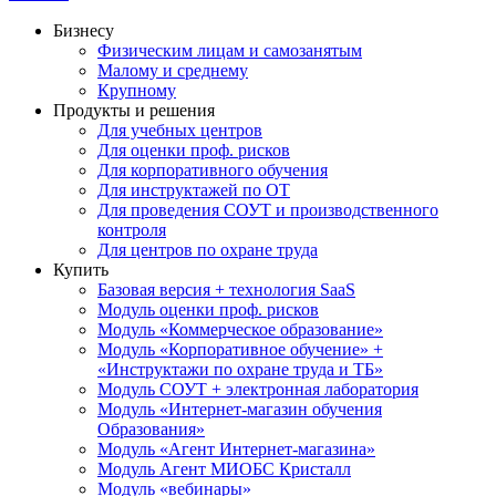
Бизнесу
Физическим лицам и самозанятым
Малому и среднему
Крупному
Продукты и решения
Для учебных центров
Для оценки проф. рисков
Для корпоративного обучения
Для инструктажей по ОТ
Для проведения СОУТ и производственного
контроля
Для центров по охране труда
Купить
Базовая версия + технология SaaS
Модуль оценки проф. рисков
Модуль «Коммерческое образование»
Модуль «Корпоративное обучение» +
«Инструктажи по охране труда и ТБ»
Модуль СОУТ + электронная лаборатория
Модуль «Интернет-магазин обучения
Образования»
Модуль «Агент Интернет-магазина»
Модуль Агент МИОБС Кристалл
Модуль «вебинары»