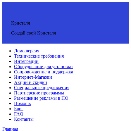
Кристалл
Создай свой Кристалл
Демо версия
Технические требования
Интеграции
Оборудование для установки
Сопровождение и поддержка
Интернет-Магазин
Акции и скидки
Специальные предложения
Партнерские программы
Размещение рекламы в ПО
Помощь
Блог
FAQ
Контакты
Главная