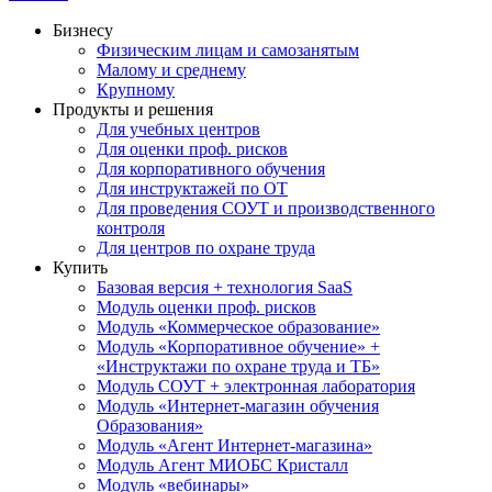
Бизнесу
Физическим лицам и самозанятым
Малому и среднему
Крупному
Продукты и решения
Для учебных центров
Для оценки проф. рисков
Для корпоративного обучения
Для инструктажей по ОТ
Для проведения СОУТ и производственного
контроля
Для центров по охране труда
Купить
Базовая версия + технология SaaS
Модуль оценки проф. рисков
Модуль «Коммерческое образование»
Модуль «Корпоративное обучение» +
«Инструктажи по охране труда и ТБ»
Модуль СОУТ + электронная лаборатория
Модуль «Интернет-магазин обучения
Образования»
Модуль «Агент Интернет-магазина»
Модуль Агент МИОБС Кристалл
Модуль «вебинары»