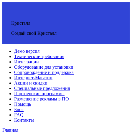
Кристалл
Создай свой Кристалл
Демо версия
Технические требования
Интеграции
Оборудование для установки
Сопровождение и поддержка
Интернет-Магазин
Акции и скидки
Специальные предложения
Партнерские программы
Размещение рекламы в ПО
Помощь
Блог
FAQ
Контакты
Главная