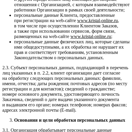
отношения с Организацией, с которым взаимодействуют
работники Организации в рамках своей деятельности;
персональные данные Клиента, предоставленные
при регистрации на web-сайте
www
.
kristal
-
online
.
ru
,
в том числе при осуществлении Клиентом Заказов,
а также при использовании сервисов, форм связи,
размещенных на web-сайте
www
.
kristal
-
online
.
ru
;
персональные данные физических лиц, которые сделаны
ими общедоступными, а их обработка не нарушает их
прав и соответствует требованиям, установленным
Законодательством о персональных данных.
2.3. Субъект персональных данных, подпадающий в перечень
лиц указанных в п. 2.2, клиент организации дает согласие
на обработку следующих персональных данных: фамилии,
имени, отчества; даты рождения; почтовых адресов (по месту
регистрации и для контактов); сведений о гражданстве;
номере основного документа, удостоверяющего личность
Заказчика, сведений о дате выдачи указанного документа
и выдавшем его органе; номерах телефонов; номерах факсов;
адресах электронной почты (E-mail).
Основания и цели обработки персональных данных
3.1. Организация обрабатывает персональные данные