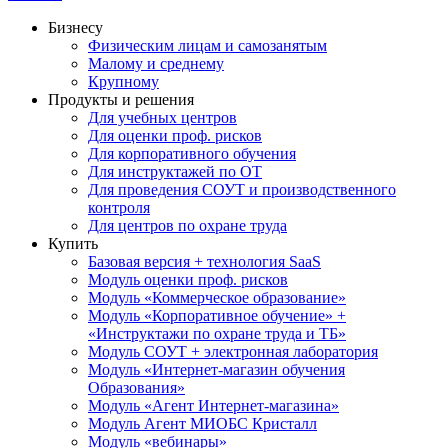
Бизнесу
Физическим лицам и самозанятым
Малому и среднему
Крупному
Продукты и решения
Для учебных центров
Для оценки проф. рисков
Для корпоративного обучения
Для инструктажей по ОТ
Для проведения СОУТ и производственного
контроля
Для центров по охране труда
Купить
Базовая версия + технология SaaS
Модуль оценки проф. рисков
Модуль «Коммерческое образование»
Модуль «Корпоративное обучение» +
«Инструктажи по охране труда и ТБ»
Модуль СОУТ + электронная лаборатория
Модуль «Интернет-магазин обучения
Образования»
Модуль «Агент Интернет-магазина»
Модуль Агент МИОБС Кристалл
Модуль «вебинары»