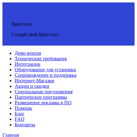
Кристалл
Создай свой Кристалл
Демо версия
Технические требования
Интеграции
Оборудование для установки
Сопровождение и поддержка
Интернет-Магазин
Акции и скидки
Специальные предложения
Партнерские программы
Размещение рекламы в ПО
Помощь
Блог
FAQ
Контакты
Главная