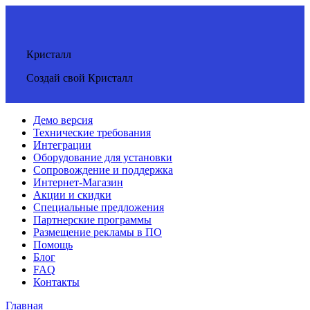
Кристалл
Создай свой Кристалл
Демо версия
Технические требования
Интеграции
Оборудование для установки
Сопровождение и поддержка
Интернет-Магазин
Акции и скидки
Специальные предложения
Партнерские программы
Размещение рекламы в ПО
Помощь
Блог
FAQ
Контакты
Главная