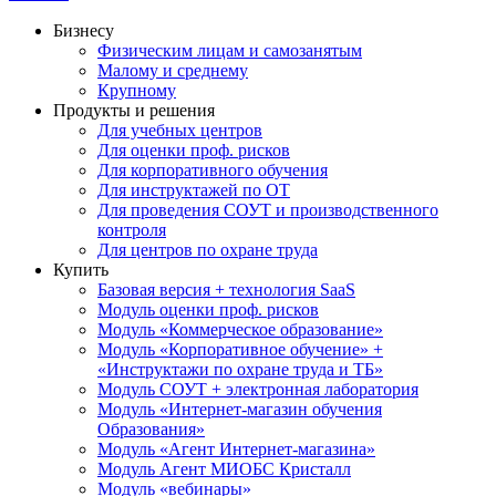
Бизнесу
Физическим лицам и самозанятым
Малому и среднему
Крупному
Продукты и решения
Для учебных центров
Для оценки проф. рисков
Для корпоративного обучения
Для инструктажей по ОТ
Для проведения СОУТ и производственного
контроля
Для центров по охране труда
Купить
Базовая версия + технология SaaS
Модуль оценки проф. рисков
Модуль «Коммерческое образование»
Модуль «Корпоративное обучение» +
«Инструктажи по охране труда и ТБ»
Модуль СОУТ + электронная лаборатория
Модуль «Интернет-магазин обучения
Образования»
Модуль «Агент Интернет-магазина»
Модуль Агент МИОБС Кристалл
Модуль «вебинары»