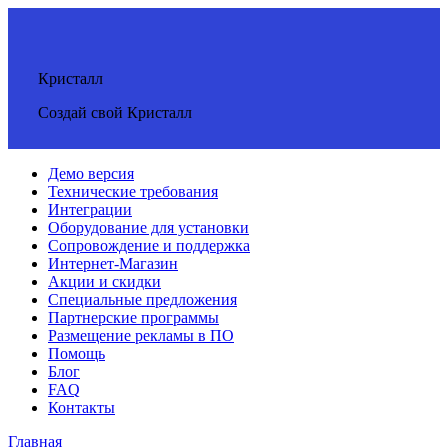
Кристалл
Создай свой Кристалл
Демо версия
Технические требования
Интеграции
Оборудование для установки
Сопровождение и поддержка
Интернет-Магазин
Акции и скидки
Специальные предложения
Партнерские программы
Размещение рекламы в ПО
Помощь
Блог
FAQ
Контакты
Главная