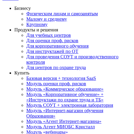
Бизнесу
Физическим лицам и самозанятым
Малому и среднему
Крупному
Продукты и решения
Для учебных центров
Для оценки проф. рисков
Для корпоративного обучения
Для инструктажей по ОТ
Для проведения СОУТ и производственного
контроля
Для центров по охране труда
Купить
Базовая версия + технология SaaS
Модуль оценки проф. рисков
Модуль «Коммерческое образование»
Модуль «Корпоративное обучение» +
«Инструктажи по охране труда и ТБ»
Модуль СОУТ + электронная лаборатория
Модуль «Интернет-магазин обучения
Образования»
Модуль «Агент Интернет-магазина»
Модуль Агент МИОБС Кристалл
Модуль «вебинары»