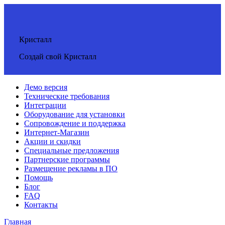
Кристалл
Создай свой Кристалл
Демо версия
Технические требования
Интеграции
Оборудование для установки
Сопровождение и поддержка
Интернет-Магазин
Акции и скидки
Специальные предложения
Партнерские программы
Размещение рекламы в ПО
Помощь
Блог
FAQ
Контакты
Главная