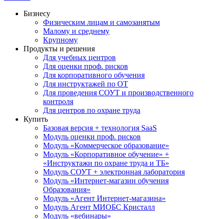
Бизнесу
Физическим лицам и самозанятым
Малому и среднему
Крупному
Продукты и решения
Для учебных центров
Для оценки проф. рисков
Для корпоративного обучения
Для инструктажей по ОТ
Для проведения СОУТ и производственного
контроля
Для центров по охране труда
Купить
Базовая версия + технология SaaS
Модуль оценки проф. рисков
Модуль «Коммерческое образование»
Модуль «Корпоративное обучение» +
«Инструктажи по охране труда и ТБ»
Модуль СОУТ + электронная лаборатория
Модуль «Интернет-магазин обучения
Образования»
Модуль «Агент Интернет-магазина»
Модуль Агент МИОБС Кристалл
Модуль «вебинары»