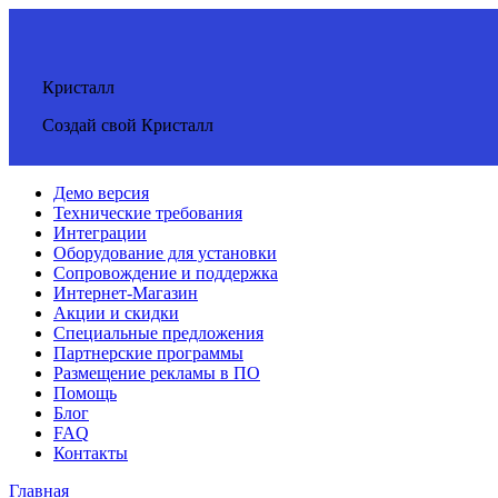
Кристалл
Создай свой Кристалл
Демо версия
Технические требования
Интеграции
Оборудование для установки
Сопровождение и поддержка
Интернет-Магазин
Акции и скидки
Специальные предложения
Партнерские программы
Размещение рекламы в ПО
Помощь
Блог
FAQ
Контакты
Главная