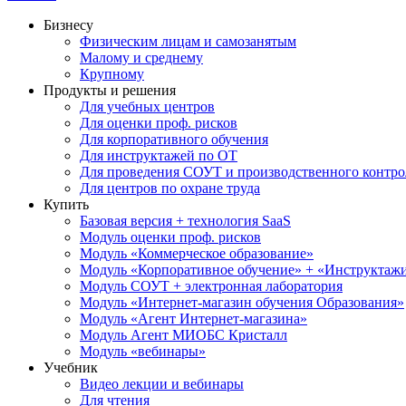
Бизнесу
Физическим лицам и самозанятым
Малому и среднему
Крупному
Продукты и решения
Для учебных центров
Для оценки проф. рисков
Для корпоративного обучения
Для инструктажей по ОТ
Для проведения СОУТ и производственного контро
Для центров по охране труда
Купить
Базовая версия + технология SaaS
Модуль оценки проф. рисков
Модуль «Коммерческое образование»
Модуль «Корпоративное обучение» + «Инструктажи 
Модуль СОУТ + электронная лаборатория
Модуль «Интернет-магазин обучения Образования»
Модуль «Агент Интернет-магазина»
Модуль Агент МИОБС Кристалл
Модуль «вебинары»
Учебник
Видео лекции и вебинары
Для чтения