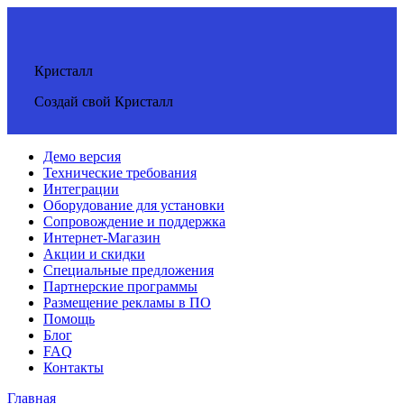
Кристалл
Создай свой Кристалл
Демо версия
Технические требования
Интеграции
Оборудование для установки
Сопровождение и поддержка
Интернет-Магазин
Акции и скидки
Специальные предложения
Партнерские программы
Размещение рекламы в ПО
Помощь
Блог
FAQ
Контакты
Главная