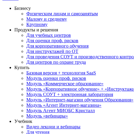
Бизнесу
Физическим лицам и самозанятым
Малому и среднему
Крупному
Продукты и решения
Для учебных центров
Для оценки проф. рисков
Для корпоративного обучения
Для инструктажей по ОТ
Для проведения СОУТ и производственного контро
Для центров по охране труда
Купить
Базовая версия + технология SaaS
Модуль оценки проф. рисков
Модуль «Коммерческое образование»
Модуль «Корпоративное обучение» + «Инструктажи 
Модуль СОУТ + электронная лаборатория
Модуль «Интернет-магазин обучения Образования»
Модуль «Агент Интернет-магазина»
Модуль Агент МИОБС Кристалл
Модуль «вебинары»
Учебник
Видео лекции и вебинары
Для чтения