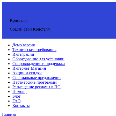
Кристалл
Создай свой Кристалл
Демо версия
Технические требования
Интеграции
Оборудование для установки
Сопровождение и поддержка
Интернет-Магазин
Акции и скидки
Специальные предложения
Партнерские программы
Размещение рекламы в ПО
Помощь
Блог
FAQ
Контакты
Главная