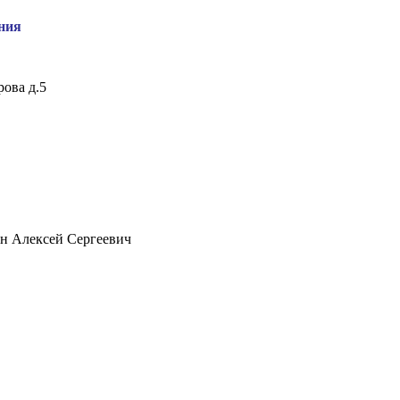
ния
рова д.5
н Алексей Сергеевич