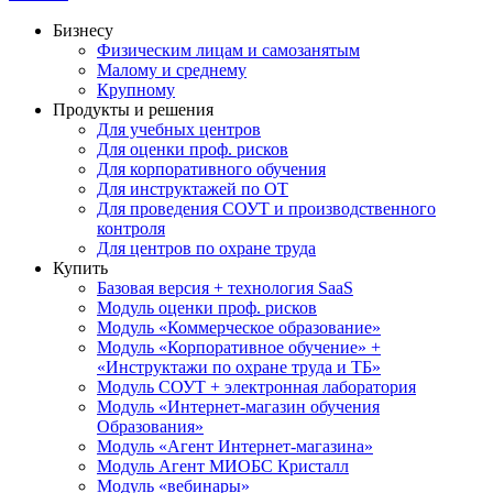
Бизнесу
Физическим лицам и самозанятым
Малому и среднему
Крупному
Продукты и решения
Для учебных центров
Для оценки проф. рисков
Для корпоративного обучения
Для инструктажей по ОТ
Для проведения СОУТ и производственного
контроля
Для центров по охране труда
Купить
Базовая версия + технология SaaS
Модуль оценки проф. рисков
Модуль «Коммерческое образование»
Модуль «Корпоративное обучение» +
«Инструктажи по охране труда и ТБ»
Модуль СОУТ + электронная лаборатория
Модуль «Интернет-магазин обучения
Образования»
Модуль «Агент Интернет-магазина»
Модуль Агент МИОБС Кристалл
Модуль «вебинары»