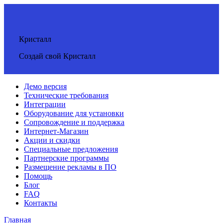
Кристалл
Создай свой Кристалл
Демо версия
Технические требования
Интеграции
Оборудование для установки
Сопровождение и поддержка
Интернет-Магазин
Акции и скидки
Специальные предложения
Партнерские программы
Размещение рекламы в ПО
Помощь
Блог
FAQ
Контакты
Главная