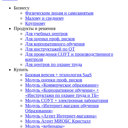
Бизнесу
Физическим лицам и самозанятым
Малому и среднему
Крупному
Продукты и решения
Для учебных центров
Для оценки проф. рисков
Для корпоративного обучения
Для инструктажей по ОТ
Для проведения СОУТ и производственного
контроля
Для центров по охране труда
Купить
Базовая версия + технология SaaS
Модуль оценки проф. рисков
Модуль «Коммерческое образование»
Модуль «Корпоративное обучение» +
«Инструктажи по охране труда и ТБ»
Модуль СОУТ + электронная лаборатория
Модуль «Интернет-магазин обучения
Образования»
Модуль «Агент Интернет-магазина»
Модуль Агент МИОБС Кристалл
Модуль «вебинары»