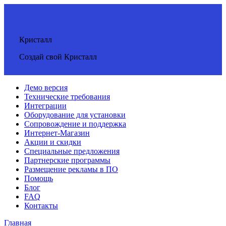
Кристалл
Создай свой Кристалл
Демо версия
Технические требования
Интеграции
Оборудование для установки
Сопровождение и поддержка
Интернет-Магазин
Акции и скидки
Специальные предложения
Партнерские программы
Размещение рекламы в ПО
Помощь
Блог
FAQ
Контакты
Главная