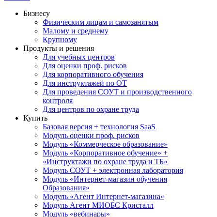
Бизнесу
Физическим лицам и самозанятым
Малому и среднему
Крупному
Продукты и решения
Для учебных центров
Для оценки проф. рисков
Для корпоративного обучения
Для инструктажей по ОТ
Для проведения СОУТ и производственного
контроля
Для центров по охране труда
Купить
Базовая версия + технология SaaS
Модуль оценки проф. рисков
Модуль «Коммерческое образование»
Модуль «Корпоративное обучение» +
«Инструктажи по охране труда и ТБ»
Модуль СОУТ + электронная лаборатория
Модуль «Интернет-магазин обучения
Образования»
Модуль «Агент Интернет-магазина»
Модуль Агент МИОБС Кристалл
Модуль «вебинары»