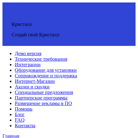
Кристалл
Создай свой Кристалл
Демо версия
Технические требования
Интеграции
Оборудование для установки
Сопровождение и поддержка
Интернет-Магазин
Акции и скидки
Специальные предложения
Партнерские программы
Размещение рекламы в ПО
Помощь
Блог
FAQ
Контакты
Главная