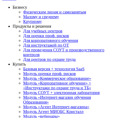
Бизнесу
Физическим лицам и самозанятым
Малому и среднему
Крупному
Продукты и решения
Для учебных центров
Для оценки проф. рисков
Для корпоративного обучения
Для инструктажей по ОТ
Для проведения СОУТ и производственного
контроля
Для центров по охране труда
Купить
Базовая версия + технология SaaS
Модуль оценки проф. рисков
Модуль «Коммерческое образование»
Модуль «Корпоративное обучение» +
«Инструктажи по охране труда и ТБ»
Модуль СОУТ + электронная лаборатория
Модуль «Интернет-магазин обучения
Образования»
Модуль «Агент Интернет-магазина»
Модуль Агент МИОБС Кристалл
Модуль «вебинары»