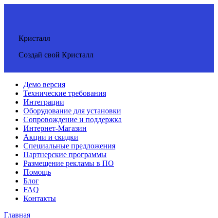
Кристалл
Создай свой Кристалл
Демо версия
Технические требования
Интеграции
Оборудование для установки
Сопровождение и поддержка
Интернет-Магазин
Акции и скидки
Специальные предложения
Партнерские программы
Размещение рекламы в ПО
Помощь
Блог
FAQ
Контакты
Главная