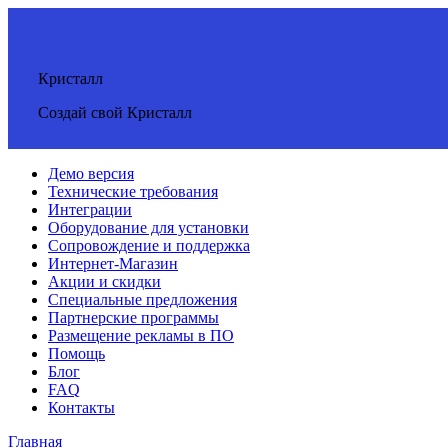
Кристалл
Создай свой Кристалл
Демо версия
Технические требования
Интеграции
Оборудование для установки
Сопровождение и поддержка
Интернет-Магазин
Акции и скидки
Специальные предложения
Партнерские программы
Размещение рекламы в ПО
Помощь
Блог
FAQ
Контакты
Главная