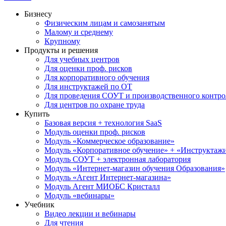
Бизнесу
Физическим лицам и самозанятым
Малому и среднему
Крупному
Продукты и решения
Для учебных центров
Для оценки проф. рисков
Для корпоративного обучения
Для инструктажей по ОТ
Для проведения СОУТ и производственного контро
Для центров по охране труда
Купить
Базовая версия + технология SaaS
Модуль оценки проф. рисков
Модуль «Коммерческое образование»
Модуль «Корпоративное обучение» + «Инструктажи 
Модуль СОУТ + электронная лаборатория
Модуль «Интернет-магазин обучения Образования»
Модуль «Агент Интернет-магазина»
Модуль Агент МИОБС Кристалл
Модуль «вебинары»
Учебник
Видео лекции и вебинары
Для чтения