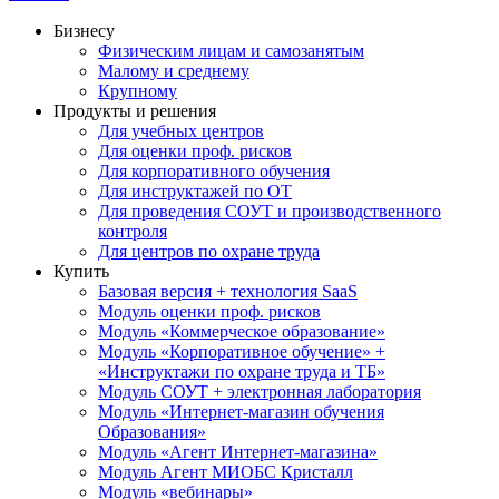
Бизнесу
Физическим лицам и самозанятым
Малому и среднему
Крупному
Продукты и решения
Для учебных центров
Для оценки проф. рисков
Для корпоративного обучения
Для инструктажей по ОТ
Для проведения СОУТ и производственного
контроля
Для центров по охране труда
Купить
Базовая версия + технология SaaS
Модуль оценки проф. рисков
Модуль «Коммерческое образование»
Модуль «Корпоративное обучение» +
«Инструктажи по охране труда и ТБ»
Модуль СОУТ + электронная лаборатория
Модуль «Интернет-магазин обучения
Образования»
Модуль «Агент Интернет-магазина»
Модуль Агент МИОБС Кристалл
Модуль «вебинары»