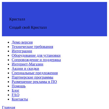
Кристалл
Создай свой Кристалл
Демо версия
Технические требования
Интеграции
Оборудование для установки
Сопровождение и поддержка
Интернет-Магазин
Акции и скидки
Специальные предложения
Партнерские программы
Размещение рекламы в ПО
Помощь
Блог
FAQ
Контакты
Главная