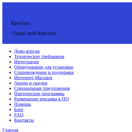
Кристалл
Создай свой Кристалл
Демо версия
Технические требования
Интеграции
Оборудование для установки
Сопровождение и поддержка
Интернет-Магазин
Акции и скидки
Специальные предложения
Партнерские программы
Размещение рекламы в ПО
Помощь
Блог
FAQ
Контакты
Главная