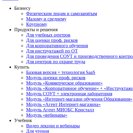
Бизнесу
Физическим лицам и самозанятым
Малому и среднему
Крупному
Продукты и решения
Для учебных центров
Для оценки проф. рисков
Для корпоративного обучения
Для инструктажей по ОТ
Для проведения СОУТ и производственного контро
Для центров по охране труда
Купить
Базовая версия + технология SaaS
Модуль оценки проф. рисков
Модуль «Коммерческое образование»
Модуль «Корпоративное обучение» + «Инструктажи 
Модуль СОУТ + электронная лаборатория
Модуль «Интернет-магазин обучения Образования»
Модуль «Агент Интернет-магазина»
Модуль Агент МИОБС Кристалл
Модуль «вебинары»
Учебник
Видео лекции и вебинары
Для чтения