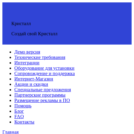
Кристалл
Создай свой Кристалл
Демо версия
Технические требования
Интеграции
Оборудование для установки
Сопровождение и поддержка
Интернет-Магазин
Акции и скидки
Специальные предложения
Партнерские программы
Размещение рекламы в ПО
Помощь
Блог
FAQ
Контакты
Главная