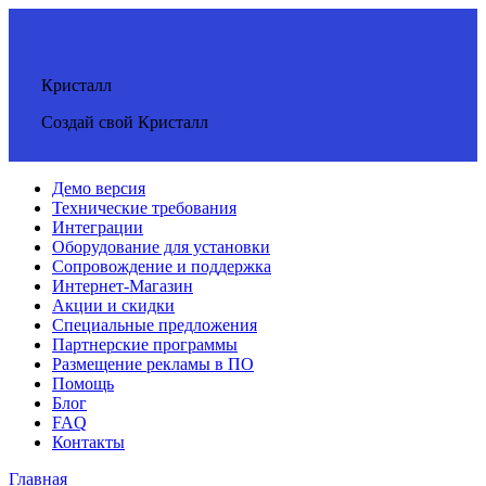
Кристалл
Создай свой Кристалл
Демо версия
Технические требования
Интеграции
Оборудование для установки
Сопровождение и поддержка
Интернет-Магазин
Акции и скидки
Специальные предложения
Партнерские программы
Размещение рекламы в ПО
Помощь
Блог
FAQ
Контакты
Главная