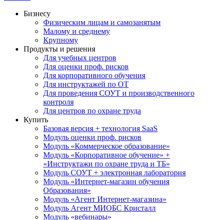
Бизнесу
Физическим лицам и самозанятым
Малому и среднему
Крупному
Продукты и решения
Для учебных центров
Для оценки проф. рисков
Для корпоративного обучения
Для инструктажей по ОТ
Для проведения СОУТ и производственного
контроля
Для центров по охране труда
Купить
Базовая версия + технология SaaS
Модуль оценки проф. рисков
Модуль «Коммерческое образование»
Модуль «Корпоративное обучение» +
«Инструктажи по охране труда и ТБ»
Модуль СОУТ + электронная лаборатория
Модуль «Интернет-магазин обучения
Образования»
Модуль «Агент Интернет-магазина»
Модуль Агент МИОБС Кристалл
Модуль «вебинары»