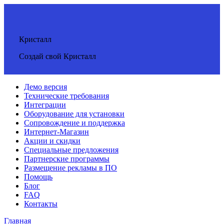
Кристалл
Создай свой Кристалл
Демо версия
Технические требования
Интеграции
Оборудование для установки
Сопровождение и поддержка
Интернет-Магазин
Акции и скидки
Специальные предложения
Партнерские программы
Размещение рекламы в ПО
Помощь
Блог
FAQ
Контакты
Главная