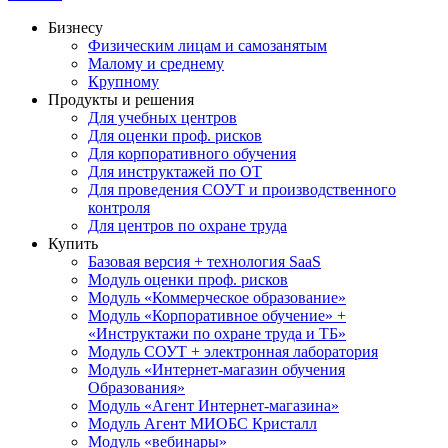
Бизнесу
Физическим лицам и самозанятым
Малому и среднему
Крупному
Продукты и решения
Для учебных центров
Для оценки проф. рисков
Для корпоративного обучения
Для инструктажей по ОТ
Для проведения СОУТ и производственного
контроля
Для центров по охране труда
Купить
Базовая версия + технология SaaS
Модуль оценки проф. рисков
Модуль «Коммерческое образование»
Модуль «Корпоративное обучение» +
«Инструктажи по охране труда и ТБ»
Модуль СОУТ + электронная лаборатория
Модуль «Интернет-магазин обучения
Образования»
Модуль «Агент Интернет-магазина»
Модуль Агент МИОБС Кристалл
Модуль «вебинары»