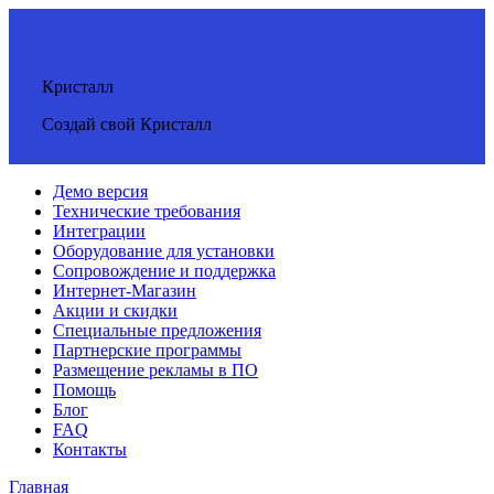
Кристалл
Создай свой Кристалл
Демо версия
Технические требования
Интеграции
Оборудование для установки
Сопровождение и поддержка
Интернет-Магазин
Акции и скидки
Специальные предложения
Партнерские программы
Размещение рекламы в ПО
Помощь
Блог
FAQ
Контакты
Главная