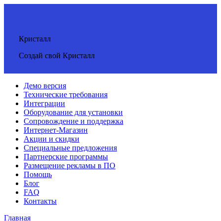
Кристалл
Создай свой Кристалл
Демо версия
Технические требования
Интеграции
Оборудование для установки
Сопровождение и поддержка
Интернет-Магазин
Акции и скидки
Специальные предложения
Партнерские программы
Размещение рекламы в ПО
Помощь
Блог
FAQ
Контакты
Главная