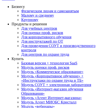
Бизнесу
Физическим лицам и самозанятым
Малому и среднему
Крупному
Продукты и решения
Для учебных центров
Для оценки проф. рисков
Для корпоративного обучения
Для инструктажей по ОТ
Для проведения СОУТ и производственного
контроля
Для центров по охране труда
Купить
Базовая версия + технология SaaS
Модуль оценки проф. рисков
Модуль «Коммерческое образование»
Модуль «Корпоративное обучение» +
«Инструктажи по охране труда и ТБ»
Модуль СОУТ + электронная лаборатория
Модуль «Интернет-магазин обучения
Образования»
Модуль «Агент Интернет-магазина»
Модуль Агент МИОБС Кристалл
Модуль «вебинары»