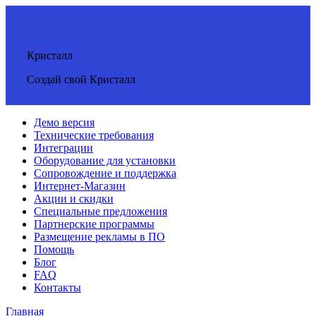
Кристалл
Создай свой Кристалл
Демо версия
Технические требования
Интеграции
Оборудование для установки
Сопровождение и поддержка
Интернет-Магазин
Акции и скидки
Специальные предложения
Партнерские программы
Размещение рекламы в ПО
Помощь
Блог
FAQ
Контакты
Главная