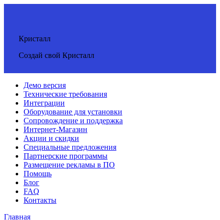
Кристалл
Создай свой Кристалл
Демо версия
Технические требования
Интеграции
Оборудование для установки
Сопровождение и поддержка
Интернет-Магазин
Акции и скидки
Специальные предложения
Партнерские программы
Размещение рекламы в ПО
Помощь
Блог
FAQ
Контакты
Главная