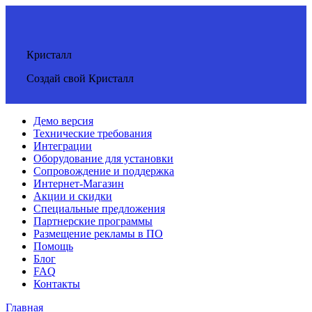
Кристалл
Создай свой Кристалл
Демо версия
Технические требования
Интеграции
Оборудование для установки
Сопровождение и поддержка
Интернет-Магазин
Акции и скидки
Специальные предложения
Партнерские программы
Размещение рекламы в ПО
Помощь
Блог
FAQ
Контакты
Главная