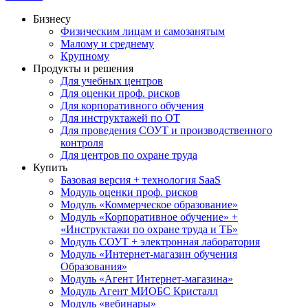
Бизнесу
Физическим лицам и самозанятым
Малому и среднему
Крупному
Продукты и решения
Для учебных центров
Для оценки проф. рисков
Для корпоративного обучения
Для инструктажей по ОТ
Для проведения СОУТ и производственного
контроля
Для центров по охране труда
Купить
Базовая версия + технология SaaS
Модуль оценки проф. рисков
Модуль «Коммерческое образование»
Модуль «Корпоративное обучение» +
«Инструктажи по охране труда и ТБ»
Модуль СОУТ + электронная лаборатория
Модуль «Интернет-магазин обучения
Образования»
Модуль «Агент Интернет-магазина»
Модуль Агент МИОБС Кристалл
Модуль «вебинары»