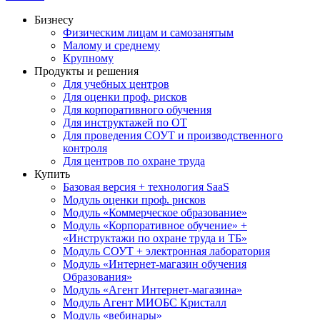
Бизнесу
Физическим лицам и самозанятым
Малому и среднему
Крупному
Продукты и решения
Для учебных центров
Для оценки проф. рисков
Для корпоративного обучения
Для инструктажей по ОТ
Для проведения СОУТ и производственного
контроля
Для центров по охране труда
Купить
Базовая версия + технология SaaS
Модуль оценки проф. рисков
Модуль «Коммерческое образование»
Модуль «Корпоративное обучение» +
«Инструктажи по охране труда и ТБ»
Модуль СОУТ + электронная лаборатория
Модуль «Интернет-магазин обучения
Образования»
Модуль «Агент Интернет-магазина»
Модуль Агент МИОБС Кристалл
Модуль «вебинары»