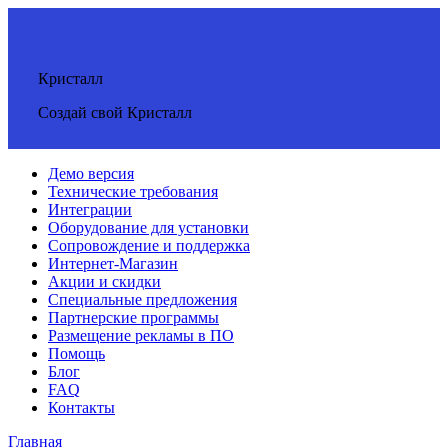
Кристалл
Создай свой Кристалл
Демо версия
Технические требования
Интеграции
Оборудование для установки
Сопровождение и поддержка
Интернет-Магазин
Акции и скидки
Специальные предложения
Партнерские программы
Размещение рекламы в ПО
Помощь
Блог
FAQ
Контакты
Главная