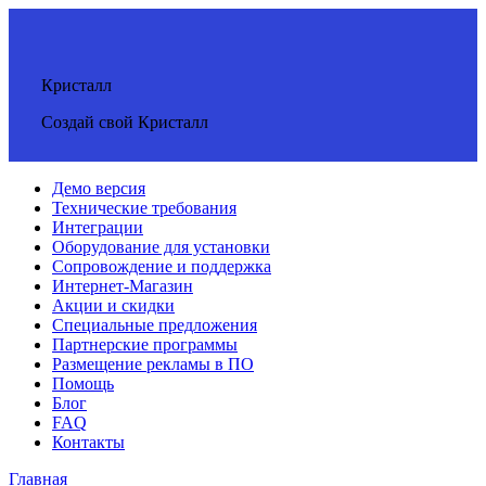
Кристалл
Создай свой Кристалл
Демо версия
Технические требования
Интеграции
Оборудование для установки
Сопровождение и поддержка
Интернет-Магазин
Акции и скидки
Специальные предложения
Партнерские программы
Размещение рекламы в ПО
Помощь
Блог
FAQ
Контакты
Главная