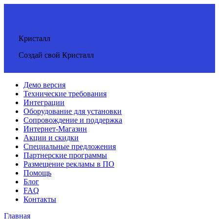
Кристалл
Создай свой Кристалл
Демо версия
Технические требования
Интеграции
Оборудование для установки
Сопровождение и поддержка
Интернет-Магазин
Акции и скидки
Специальные предложения
Партнерские программы
Размещение рекламы в ПО
Помощь
Блог
FAQ
Контакты
Главная