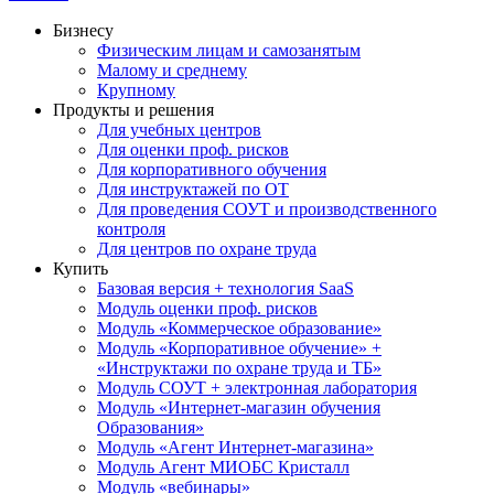
Бизнесу
Физическим лицам и самозанятым
Малому и среднему
Крупному
Продукты и решения
Для учебных центров
Для оценки проф. рисков
Для корпоративного обучения
Для инструктажей по ОТ
Для проведения СОУТ и производственного
контроля
Для центров по охране труда
Купить
Базовая версия + технология SaaS
Модуль оценки проф. рисков
Модуль «Коммерческое образование»
Модуль «Корпоративное обучение» +
«Инструктажи по охране труда и ТБ»
Модуль СОУТ + электронная лаборатория
Модуль «Интернет-магазин обучения
Образования»
Модуль «Агент Интернет-магазина»
Модуль Агент МИОБС Кристалл
Модуль «вебинары»