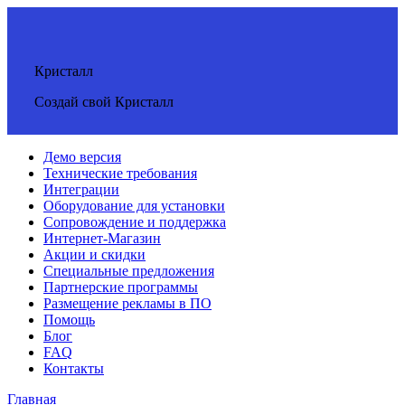
Кристалл
Создай свой Кристалл
Демо версия
Технические требования
Интеграции
Оборудование для установки
Сопровождение и поддержка
Интернет-Магазин
Акции и скидки
Специальные предложения
Партнерские программы
Размещение рекламы в ПО
Помощь
Блог
FAQ
Контакты
Главная