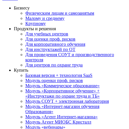
Бизнесу
Физическим лицам и самозанятым
Малому и среднему
Крупному
Продукты и решения
Для учебных центров
Для оценки проф. рисков
Для корпоративного обучения
Для инструктажей по ОТ
Для проведения СОУТ и производственного
контроля
Для центров по охране труда
Купить
Базовая версия + технология SaaS
Модуль оценки проф. рисков
Модуль «Коммерческое образование»
Модуль «Корпоративное обучение» +
«Инструктажи по охране труда и ТБ»
Модуль СОУТ + электронная лаборатория
Модуль «Интернет-магазин обучения
Образования»
Модуль «Агент Интернет-магазина»
Модуль Агент МИОБС Кристалл
Модуль «вебинары»