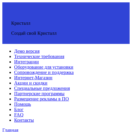
Кристалл
Создай свой Кристалл
Демо версия
Технические требования
Интеграции
Оборудование для установки
Сопровождение и поддержка
Интернет-Магазин
Акции и скидки
Специальные предложения
Партнерские программы
Размещение рекламы в ПО
Помощь
Блог
FAQ
Контакты
Главная