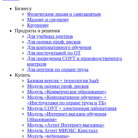
Бизнесу
Физическим лицам и самозанятым
Малому и среднему
Крупному
Продукты и решения
Для учебных центров
Для оценки проф. рисков
Для корпоративного обучения
Для инструктажей по ОТ
Для проведения СОУТ и производственного
контроля
Для центров по охране труда
Купить
Базовая версия + технология SaaS
Модуль оценки проф. рисков
Модуль «Коммерческое образование»
Модуль «Корпоративное обучение» +
«Инструктажи по охране труда и ТБ»
Модуль СОУТ + электронная лаборатория
Модуль «Интернет-магазин обучения
Образования»
Модуль «Агент Интернет-магазина»
Модуль Агент МИОБС Кристалл
Модуль «вебинары»