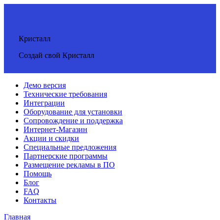
Кристалл
Создай свой Кристалл
Демо версия
Технические требования
Интеграции
Оборудование для установки
Сопровождение и поддержка
Интернет-Магазин
Акции и скидки
Специальные предложения
Партнерские программы
Размещение рекламы в ПО
Помощь
Блог
FAQ
Контакты
Главная