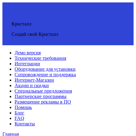
Кристалл
Создай свой Кристалл
Демо версия
Технические требования
Интеграции
Оборудование для установки
Сопровождение и поддержка
Интернет-Магазин
Акции и скидки
Специальные предложения
Партнерские программы
Размещение рекламы в ПО
Помощь
Блог
FAQ
Контакты
Главная