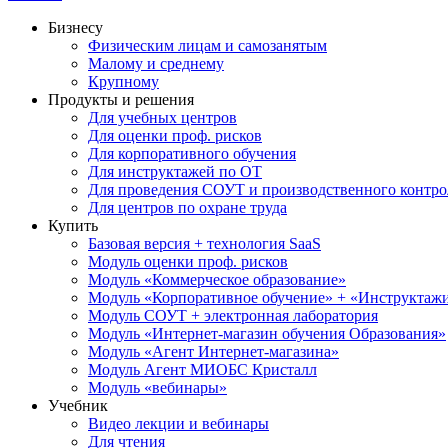
Бизнесу
Физическим лицам и самозанятым
Малому и среднему
Крупному
Продукты и решения
Для учебных центров
Для оценки проф. рисков
Для корпоративного обучения
Для инструктажей по ОТ
Для проведения СОУТ и производственного контро
Для центров по охране труда
Купить
Базовая версия + технология SaaS
Модуль оценки проф. рисков
Модуль «Коммерческое образование»
Модуль «Корпоративное обучение» + «Инструктажи 
Модуль СОУТ + электронная лаборатория
Модуль «Интернет-магазин обучения Образования»
Модуль «Агент Интернет-магазина»
Модуль Агент МИОБС Кристалл
Модуль «вебинары»
Учебник
Видео лекции и вебинары
Для чтения