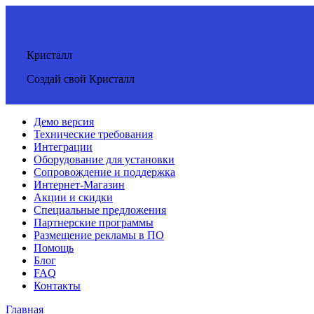
Кристалл
Создай свой Кристалл
Демо версия
Технические требования
Интеграции
Оборудование для установки
Сопровождение и поддержка
Интернет-Магазин
Акции и скидки
Специальные предложения
Партнерские программы
Размещение рекламы в ПО
Помощь
Блог
FAQ
Контакты
Главная