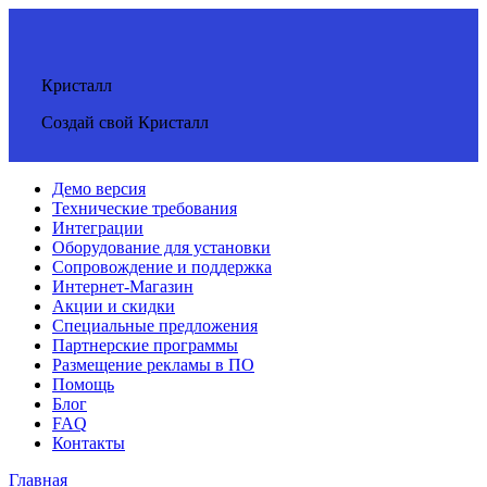
Кристалл
Создай свой Кристалл
Демо версия
Технические требования
Интеграции
Оборудование для установки
Сопровождение и поддержка
Интернет-Магазин
Акции и скидки
Специальные предложения
Партнерские программы
Размещение рекламы в ПО
Помощь
Блог
FAQ
Контакты
Главная