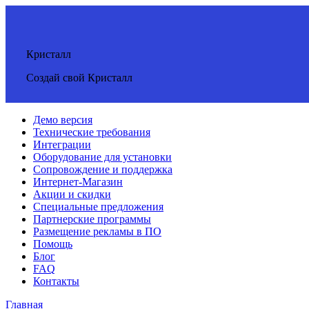
Кристалл
Создай свой Кристалл
Демо версия
Технические требования
Интеграции
Оборудование для установки
Сопровождение и поддержка
Интернет-Магазин
Акции и скидки
Специальные предложения
Партнерские программы
Размещение рекламы в ПО
Помощь
Блог
FAQ
Контакты
Главная