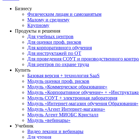
Бизнесу
Физическим лицам и самозанятым
Малому и среднему
Крупному
Продукты и решения
Для учебных центров
Для оценки проф. рисков
Для корпоративного обучения
Для инструктажей по ОТ
Для проведения СОУТ и производственного контро
Для центров по охране труда
Купить
Базовая версия + технология SaaS
Модуль оценки проф. рисков
Модуль «Коммерческое образование»
Модуль «Корпоративное обучение» + «Инструктажи 
Модуль СОУТ + электронная лаборатория
Модуль «Интернет-магазин обучения Образования»
Модуль «Агент Интернет-магазина»
Модуль Агент МИОБС Кристалл
Модуль «вебинары»
Учебник
Видео лекции и вебинары
Для чтения