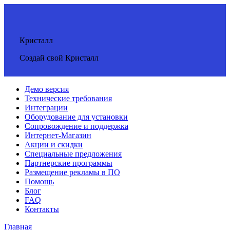
Кристалл
Создай свой Кристалл
Демо версия
Технические требования
Интеграции
Оборудование для установки
Сопровождение и поддержка
Интернет-Магазин
Акции и скидки
Специальные предложения
Партнерские программы
Размещение рекламы в ПО
Помощь
Блог
FAQ
Контакты
Главная