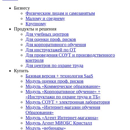
Бизнесу
Физическим лицам и самозанятым
Малому и среднему
Крупному
Продукты и решения
Для учебных центров
Для оценки проф. рисков
Для корпоративного обучения
Для инструктажей по ОТ
Для проведения СОУТ и производственного
контроля
Для центров по охране труда
Купить
Базовая версия + технология SaaS
Модуль оценки проф. рисков
Модуль «Коммерческое образование»
Модуль «Корпоративное обучение» +
«Инструктажи по охране труда и ТБ»
Модуль СОУТ + электронная лаборатория
Модуль «Интернет-магазин обучения
Образования»
Модуль «Агент Интернет-магазина»
Модуль Агент МИОБС Кристалл
Модуль «вебинары»