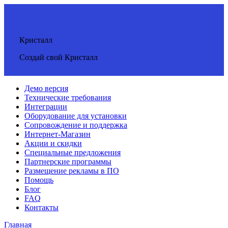
Кристалл
Создай свой Кристалл
Демо версия
Технические требования
Интеграции
Оборудование для установки
Сопровождение и поддержка
Интернет-Магазин
Акции и скидки
Специальные предложения
Партнерские программы
Размещение рекламы в ПО
Помощь
Блог
FAQ
Контакты
Главная