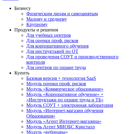
Бизнесу
Физическим лицам и самозанятым
Малому и среднему
Крупному
Продукты и решения
Для учебных центров
Для оценки проф. рисков
Для корпоративного обучения
Для инструктажей по ОТ
Для проведения СОУТ и производственного
контроля
Для центров по охране труда
Купить
Базовая версия + технология SaaS
Модуль оценки проф. рисков
Модуль «Коммерческое образование»
Модуль «Корпоративное обучение» +
«Инструктажи по охране труда и ТБ»
Модуль СОУТ + электронная лаборатория
Модуль «Интернет-магазин обучения
Образования»
Модуль «Агент Интернет-магазина»
Модуль Агент МИОБС Кристалл
Модуль «вебинары»