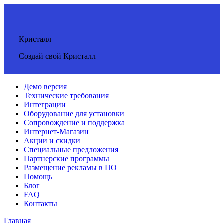
Кристалл
Создай свой Кристалл
Демо версия
Технические требования
Интеграции
Оборудование для установки
Сопровождение и поддержка
Интернет-Магазин
Акции и скидки
Специальные предложения
Партнерские программы
Размещение рекламы в ПО
Помощь
Блог
FAQ
Контакты
Главная