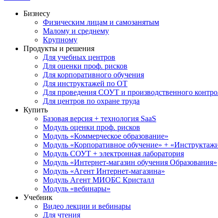
Бизнесу
Физическим лицам и самозанятым
Малому и среднему
Крупному
Продукты и решения
Для учебных центров
Для оценки проф. рисков
Для корпоративного обучения
Для инструктажей по ОТ
Для проведения СОУТ и производственного контро
Для центров по охране труда
Купить
Базовая версия + технология SaaS
Модуль оценки проф. рисков
Модуль «Коммерческое образование»
Модуль «Корпоративное обучение» + «Инструктажи 
Модуль СОУТ + электронная лаборатория
Модуль «Интернет-магазин обучения Образования»
Модуль «Агент Интернет-магазина»
Модуль Агент МИОБС Кристалл
Модуль «вебинары»
Учебник
Видео лекции и вебинары
Для чтения