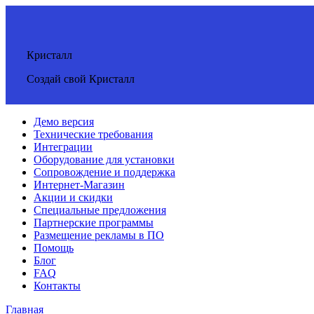
Кристалл
Создай свой Кристалл
Демо версия
Технические требования
Интеграции
Оборудование для установки
Сопровождение и поддержка
Интернет-Магазин
Акции и скидки
Специальные предложения
Партнерские программы
Размещение рекламы в ПО
Помощь
Блог
FAQ
Контакты
Главная