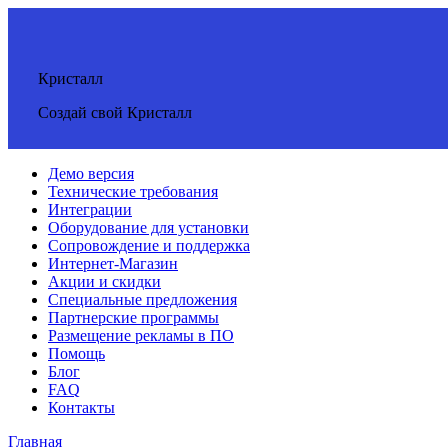
Кристалл
Создай свой Кристалл
Демо версия
Технические требования
Интеграции
Оборудование для установки
Сопровождение и поддержка
Интернет-Магазин
Акции и скидки
Специальные предложения
Партнерские программы
Размещение рекламы в ПО
Помощь
Блог
FAQ
Контакты
Главная