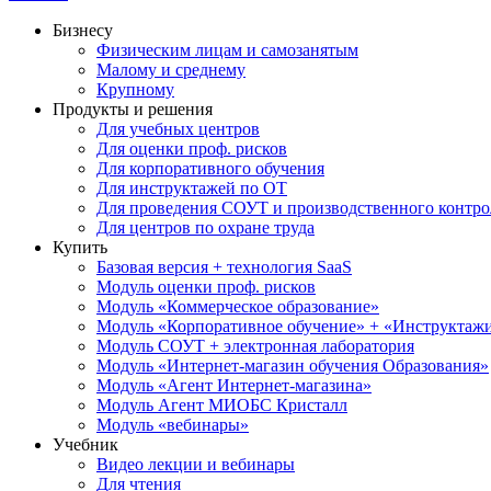
Бизнесу
Физическим лицам и самозанятым
Малому и среднему
Крупному
Продукты и решения
Для учебных центров
Для оценки проф. рисков
Для корпоративного обучения
Для инструктажей по ОТ
Для проведения СОУТ и производственного контро
Для центров по охране труда
Купить
Базовая версия + технология SaaS
Модуль оценки проф. рисков
Модуль «Коммерческое образование»
Модуль «Корпоративное обучение» + «Инструктажи 
Модуль СОУТ + электронная лаборатория
Модуль «Интернет-магазин обучения Образования»
Модуль «Агент Интернет-магазина»
Модуль Агент МИОБС Кристалл
Модуль «вебинары»
Учебник
Видео лекции и вебинары
Для чтения