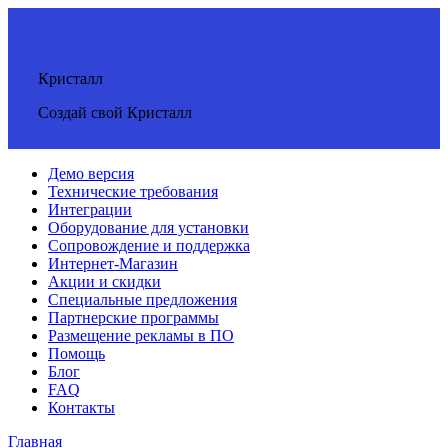
Кристалл
Создай свой Кристалл
Демо версия
Технические требования
Интеграции
Оборудование для установки
Сопровождение и поддержка
Интернет-Магазин
Акции и скидки
Специальные предложения
Партнерские программы
Размещение рекламы в ПО
Помощь
Блог
FAQ
Контакты
Главная