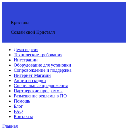
Кристалл
Создай свой Кристалл
Демо версия
Технические требования
Интеграции
Оборудование для установки
Сопровождение и поддержка
Интернет-Магазин
Акции и скидки
Специальные предложения
Партнерские программы
Размещение рекламы в ПО
Помощь
Блог
FAQ
Контакты
Главная