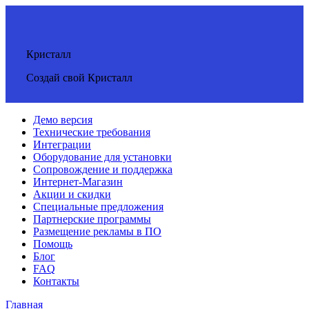
Кристалл
Создай свой Кристалл
Демо версия
Технические требования
Интеграции
Оборудование для установки
Сопровождение и поддержка
Интернет-Магазин
Акции и скидки
Специальные предложения
Партнерские программы
Размещение рекламы в ПО
Помощь
Блог
FAQ
Контакты
Главная