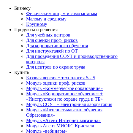
Бизнесу
Физическим лицам и самозанятым
Малому и среднему
Крупному
Продукты и решения
Для учебных центров
Для оценки проф. рисков
Для корпоративного обучения
Для инструктажей по ОТ
Для проведения СОУТ и производственного
контроля
Для центров по охране труда
Купить
Базовая версия + технология SaaS
Модуль оценки проф. рисков
Модуль «Коммерческое образование»
Модуль «Корпоративное обучение» +
«Инструктажи по охране труда и ТБ»
Модуль СОУТ + электронная лаборатория
Модуль «Интернет-магазин обучения
Образования»
Модуль «Агент Интернет-магазина»
Модуль Агент МИОБС Кристалл
Модуль «вебинары»